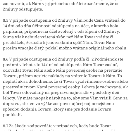
zachovanú, ak Nám v jej priebehu odošlete oznámenie, že od
Zmluvy odstupujete.
8.5 V prípade odstúpenia od Zmluvy Vám bude Cena vrátená do
14 dní odo dňa účinnosti odstúpenia na účet, z ktorého bola
pripísaná, prípadne na účet zvolený v odstúpení od Zmluvy.
Suma však nebude vrátená skôr, než Nám Tovar vrátite či
preukážete, že došlo k jeho zaslaniu späť Nám. Tovar Nám
prosím vracajte čistý, pokiaľ možno vrátane originálneho obalu.
8.6 V prípade odstúpenia od Zmluvy podľa čl. 2 Podmienok ste
povinní v lehote do 14 dní od odstúpenia Nám Tovar zaslať,
odovzdať Tovar Nám alebo Nám poverenej osobe na prevzatie
Tovaru, pričom
nesiete náklady na vrátenie Tovaru k Nám. To
neplatí ak sa dohodneme, že si Tovar vyzdvihneme osobne alebo
prostredníctvom Nami poverenej osoby. Lehota je zachovaná, ak
bol Tovar odovzdaný na prepravu najneskôr v posledný deň
lehoty. Vy máte naopak nárok na to, aby sme Vám vrátili Cenu za
dopravu, ale len vo výške zodpovedajúcej najlacnejšiemu
spôsobu dodania Tovaru, ktorý sme pre dodanie Tovaru
ponúkali.
8.7 Za škodu zodpovedáte v prípadoch, kedy bude Tovar