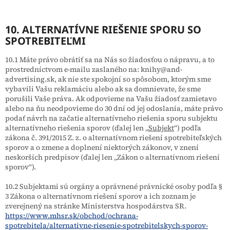
10. ALTERNATÍVNE RIEŠENIE SPORU SO
SPOTREBITEĽMI
10.1 Máte právo obrátiť sa na Nás so žiadosťou o nápravu, a to
prostredníctvom e-mailu zaslaného na: knihy@and-
advertising.sk, ak nie ste spokojní so spôsobom, ktorým sme
vybavili Vašu reklamáciu alebo ak sa domnievate, že sme
porušili Vaše práva. Ak odpovieme na Vašu žiadosť zamietavo
alebo na ňu neodpovieme do 30 dní od jej odoslania, máte právo
podať návrh na začatie alternatívneho riešenia sporu subjektu
alternatívneho riešenia sporov (ďalej len „
Subjekt
“) podľa
zákona č. 391/2015 Z. z. o alternatívnom riešení spotrebiteľských
sporov a o zmene a doplnení niektorých zákonov, v znení
neskorších predpisov (ďalej len „Zákon o alternatívnom riešení
sporov“).
10.2 Subjektami sú orgány a oprávnené právnické osoby podľa §
3 Zákona o alternatívnom riešení sporov a ich zoznam je
zverejnený na stránke Ministerstva hospodárstva SR.
https://www.mhsr.sk/obchod/ochrana-
spotrebitela/alternativne-riesenie-spotrebitelskych-sporov-