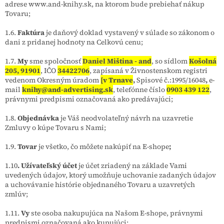
adrese www.and-knihy.sk, na ktorom bude prebiehať nákup
Tovaru;
1.6.
Faktúra
je daňový doklad vystavený v súlade so zákonom o
dani z pridanej hodnoty na Celkovú cenu;
1.7.
My
sme spoločnosť
Daniel Miština - and
, so sídlom
Košolná
205, 91901
, IČO
34422706
, zapísaná v Živnostenskom registri
vedenom Okresným úradom
[v Trnave
,
Spisové č.:1995/16048
,
e-
mail
knihy@and-advertising.sk
, telefónne číslo
0903 439 122
,
právnymi predpismi označovaná ako predávajúci;
1.8.
Objednávka
je Váš neodvolateľný návrh na uzavretie
Zmluvy o kúpe Tovaru s Nami;
1.9.
Tovar
je všetko, čo môžete nakúpiť na E-shope
;
1.10
. Užívateľský účet
je účet zriadený na základe Vami
uvedených údajov, ktorý umožňuje uchovanie zadaných údajov
a uchovávanie histórie objednaného Tovaru a uzavretých
zmlúv;
1.11.
Vy
ste osoba nakupujúca na Našom E-shope, právnymi
predpismi označovaná ako kupujúci;