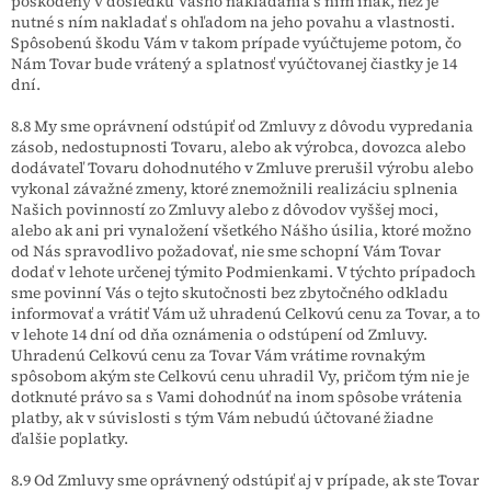
poškodený v dôsledku Vášho nakladania s ním inak, než je
nutné s ním nakladať s ohľadom na jeho povahu a vlastnosti.
Spôsobenú škodu Vám v takom prípade vyúčtujeme potom, čo
Nám Tovar bude vrátený a splatnosť vyúčtovanej čiastky je 14
dní.
8.8 My sme oprávnení odstúpiť od Zmluvy z dôvodu vypredania
zásob, nedostupnosti Tovaru, alebo ak výrobca, dovozca alebo
dodávateľ Tovaru dohodnutého v Zmluve prerušil výrobu alebo
vykonal závažné zmeny, ktoré znemožnili realizáciu splnenia
Našich povinností zo Zmluvy alebo z dôvodov vyššej moci,
alebo ak ani pri vynaložení všetkého Nášho úsilia, ktoré možno
od Nás spravodlivo požadovať, nie sme schopní Vám Tovar
dodať v lehote určenej týmito Podmienkami. V týchto prípadoch
sme povinní Vás o tejto skutočnosti bez zbytočného odkladu
informovať a vrátiť Vám už uhradenú Celkovú cenu za Tovar, a to
v lehote 14 dní od dňa oznámenia o odstúpení od Zmluvy.
Uhradenú Celkovú cenu za Tovar Vám vrátime rovnakým
spôsobom akým ste Celkovú cenu uhradil Vy, pričom tým nie je
dotknuté právo sa s Vami dohodnúť na inom spôsobe vrátenia
platby, ak v súvislosti s tým Vám nebudú účtované žiadne
ďalšie poplatky.
8.9 Od Zmluvy sme oprávnený odstúpiť aj v prípade, ak ste Tovar