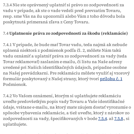
7.3.4 Nie ste oprávnený uplatniť si právo zo zodpovednosti za
vadu v prípade, ak ste o vade vedeli pred prevzatím Tovaru,
resp. sme Vás na ňu upozornili alebo Vám z toho dôvodu bola
poskytnutá primeraná zľava z Ceny Tovaru.
7.4
Uplatnenie práva zo zodpovednosti za škodu (reklamácie)
7.4.1 V prípade, že bude mať Tovar vadu, teda najmä ak nebude
splnená niektorá z podmienok podľa čl. 2, môžete Nám takú
vadu oznámiť a uplatniť práva zo zodpovednosti za vady (teda
Tovar reklamovať) zaslaním e-mailu, či listu na Naše adresy
uvedené pri Našich identifikačných údajoch, prípadne osobne
na Našej prevádzkarni. Pre reklamáciu môžete využiť aj vzorový
formulár poskytovaný z Našej strany, ktorý tvorí
prílohu č. 1
Podmienok.
7.4.2 Vo Vašom oznámení, ktorým si uplatňujete reklamáciu
uveďte predovšetkým popis vady Tovaru a Vaše identifikačné
údaje, vrátane e-mailu, na ktorý mate záujem dostať vyrozumie o
spôsobe vybavenia reklamácie, a tiež uveďte, ktorý z nárokov zo
zodpovednosti za vady, špecifikovaných v bode
7.5.4
. až
7.5.8
., si
uplatňujete.