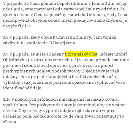
V prípade, že Našu ponuku nepotvrdíte ani v lehote 3 dní od jej
odoslania, sme oprávnení od uzatvorenej Zmluvy odstúpiť. Za
zjavnú chybu v Cene sa považuje napríklad situácia, kedy Cena
nezodpovedá obvyklej cene u iných predajcov alebo chýba či je
navyše číslica.
3.8 V prípade, kedy dôjde k uzavretiu Zmluvy, Vám vzniká
záväzok na zaplatenie Celkovej ceny.
3.9 V prípade, že máte zriadený
Užívateľský účet
, môžete urobiť
Objednávku prostredníctvom neho. Aj v takom prípade máte ale
povinnosť skontrolovať správnosť, pravdivosť a úplnosť
predvyplnených údajov. Spôsob tvorby Objednávky je však
totožný, ako v prípade kupujúceho bez Užívateľského účtu,
výhodou však je, že nie je potrebné opakovane vyplňovať Vaše
identifikačné údaje.
3.10 V niektorých prípadoch umožňujeme na nákup Tovaru
využiť zľavu. Pre poskytnutie zľavy je potrebné, aby ste v rámci
návrhu Objednávky vyplnili údaje o tejto zľave do vopred
určeného poľa. Ak tak urobíte, bude Vám Tovar poskytnutý so
zľavou.