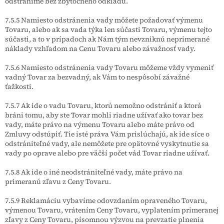
odstránime bez zbytočného odkladu.
7.5.5 Namiesto odstránenia vady môžete požadovať výmenu
Tovaru, alebo ak sa vada týka len súčasti Tovaru, výmenu tejto
súčasti, a to v prípadoch ak Nám tým nevzniknú neprimerané
náklady vzhľadom na Cenu Tovaru alebo závažnosť vady.
7.5.6 Namiesto odstránenia vady Tovaru môžeme vždy vymeniť
vadný Tovar za bezvadný, ak Vám to nespôsobí závažné
ťažkosti.
7.5.7 Ak ide o vadu Tovaru, ktorú nemožno odstrániť a ktorá
bráni tomu, aby ste Tovar mohli riadne užívať ako tovar bez
vady, máte právo na výmenu Tovaru alebo máte právo od
Zmluvy odstúpiť. Tie isté práva Vám prislúchajú, ak ide síce o
odstrániteľné vady, ale nemôžete pre opätovné vyskytnutie sa
vady po oprave alebo pre väčší počet vád Tovar riadne užívať.
7.5.8 Ak ide o iné neodstrániteľné vady, máte právo na
primeranú zľavu z Ceny Tovaru.
7.5.9 Reklamáciu vybavíme odovzdaním opraveného Tovaru,
výmenou Tovaru, vrátením Ceny Tovaru, vyplatením primeranej
zľavy z Ceny Tovaru, písomnou výzvou na prevzatie plnenia