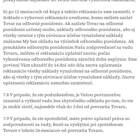
b) po 12 mesiacoch od kúpy a takúto reklamáciu sme zamietli, v
doklade o vybavení reklamácie uvedieme, komu môžete zaslať
Tovar na odborné posúdenie. Ak zašlete Tovar na odborné
posúdenie určenej osobe, náklady odborného posúdenia, ako aj
všetky ostatné s tým súvisiace účelne vynaložené náklady
znášame My bez ohľadu na výsledok odborného posúdenia. Ak
preukážete odborným posúdením Našu zodpovednosť za vadu
Tovaru, môžete si reklamáciu uplatniť znova; počas
vykonávania odborného posúdenia záručná doba neplynie. Sme
povinní Vám uhradiť do 14 dní odo dňa znova uplatnenia
reklamácie všetky náklady vynaložené na odborné posúdenie,
ako aj všetky s tým súvisiace účelne vynaložené náklady. Znova
uplatnenú reklamáciu nemožno zamietnuť.
7.8 V prípade, že ste podnikateľom, je Vašou povinnosťou
oznámiť a vytknúť vadu bez zbytočného odkladu po tom, čo ste
ju mohli zistiť, najneskôr však do 3 dní od prevzatia Tovaru.
7.9 V prípade, že ste spotrebiteľ, máte právo uplatniť práva zo
zodpovednosti za vady, ktoré sa vyskytnú pri spotrebnom
Tovare v lehote 24 mesiacov od prevzatia Tovaru.