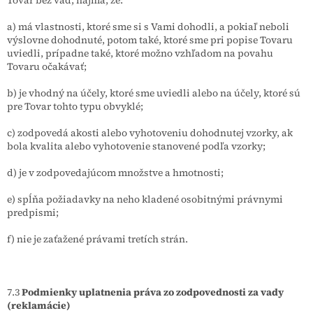
a) má vlastnosti, ktoré sme si s Vami dohodli, a pokiaľ neboli
výslovne dohodnuté, potom také, ktoré sme pri popise Tovaru
uviedli, prípadne také, ktoré možno vzhľadom na povahu
Tovaru očakávať;
b) je vhodný na účely, ktoré sme uviedli alebo na účely, ktoré sú
pre Tovar tohto typu obvyklé;
c) zodpovedá akosti alebo vyhotoveniu dohodnutej vzorky, ak
bola kvalita alebo vyhotovenie stanovené podľa vzorky;
d) je v zodpovedajúcom množstve a hmotnosti;
e) spĺňa požiadavky na neho kladené osobitnými právnymi
predpismi;
f) nie je zaťažené právami tretích strán.
7.3
Podmienky uplatnenia práva zo zodpovednosti za vady
(reklamácie)