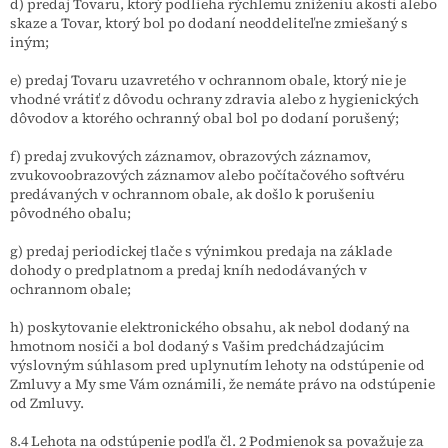
d) predaj Tovaru, ktorý podlieha rýchlemu zníženiu akosti alebo
skaze a Tovar, ktorý bol po dodaní neoddeliteľne zmiešaný s
iným;
e) predaj Tovaru uzavretého v ochrannom
obale, ktorý nie je
vhodné vrátiť z dôvodu ochrany zdravia alebo z hygienických
dôvodov a ktorého ochranný obal bol po dodaní porušený;
f) predaj zvukových záznamov, obrazových záznamov,
zvukovoobrazových záznamov alebo počítačového softvéru
predávaných v ochrannom obale, ak došlo k porušeniu
pôvodného obalu;
g) predaj periodickej tlače s výnimkou predaja na základe
dohody o predplatnom a predaj kníh nedodávaných v
ochrannom obale;
h) poskytovanie elektronického obsahu, ak nebol dodaný na
hmotnom nosiči a bol dodaný s Vašim predchádzajúcim
výslovným súhlasom pred uplynutím lehoty na odstúpenie od
Zmluvy a My sme Vám oznámili, že nemáte právo na odstúpenie
od Zmluvy.
8.4 Lehota na odstúpenie podľa čl. 2 Podmienok sa považuje za