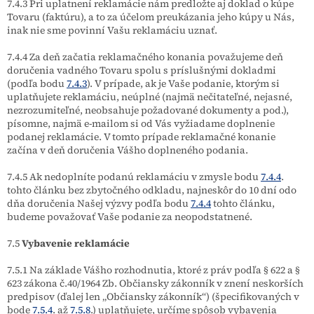
7.4.3 Pri uplatnení reklamácie nám predložte aj doklad o kúpe
Tovaru (faktúru), a to za účelom preukázania jeho kúpy u Nás,
inak nie sme povinní Vašu reklamáciu uznať.
7.4.4 Za deň začatia reklamačného konania považujeme deň
doručenia vadného Tovaru spolu s príslušnými dokladmi
(podľa bodu
7.4.3
). V prípade, ak je Vaše podanie, ktorým si
uplatňujete reklamáciu, neúplné (najmä nečitateľné, nejasné,
nezrozumiteľné, neobsahuje požadované dokumenty a pod.),
písomne, najmä e-mailom si od Vás
vyžiadame doplnenie
podanej reklamácie. V tomto prípade reklamačné konanie
začína v deň doručenia Vášho doplneného podania.
7.4.5 Ak nedoplníte podanú reklamáciu v zmysle bodu
7.4.4
.
tohto článku bez zbytočného odkladu, najneskôr do 10 dní odo
dňa doručenia Našej výzvy podľa bodu
7.4.4
tohto článku,
budeme považovať Vaše podanie za neopodstatnené.
7.5
Vybavenie reklamácie
7.5.1 Na základe Vášho rozhodnutia, ktoré z práv podľa § 622 a §
623 zákona č.40/1964 Zb. Občiansky zákonník v znení neskorších
predpisov (ďalej len „Občiansky zákonník“)
(špecifikovaných v
bode
7.5.4
. až
7.5.8
.) uplatňujete, určíme spôsob vybavenia