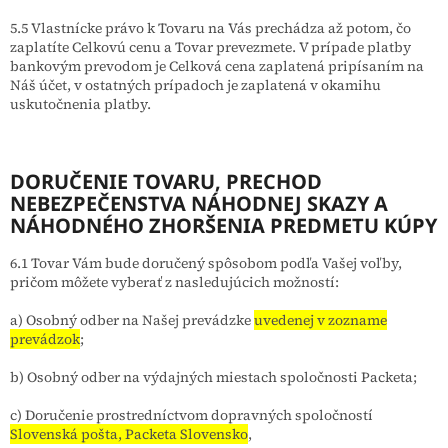
5.5 Vlastnícke právo k Tovaru na Vás prechádza až potom, čo
zaplatíte Celkovú cenu a Tovar prevezmete. V prípade platby
bankovým prevodom je Celková cena zaplatená pripísaním na
Náš účet, v ostatných prípadoch je zaplatená v okamihu
uskutočnenia platby.
DORUČENIE TOVARU
, PRECHOD
NEBEZPEČENSTVA NÁHODNEJ SKAZY A
NÁHODNÉHO ZHORŠENIA PREDMETU KÚPY
6.1 Tovar Vám bude doručený spôsobom podľa Vašej voľby,
pričom môžete vyberať z nasledujúcich možností:
a) Osobný odber na Našej prevádzke
uvedenej v zozname
prevádzok
;
b) Osobný odber na výdajných miestach spoločnosti Packeta;
c) Doručenie prostredníctvom dopravných spoločností
Slovenská pošta, Packeta Slovensko
,