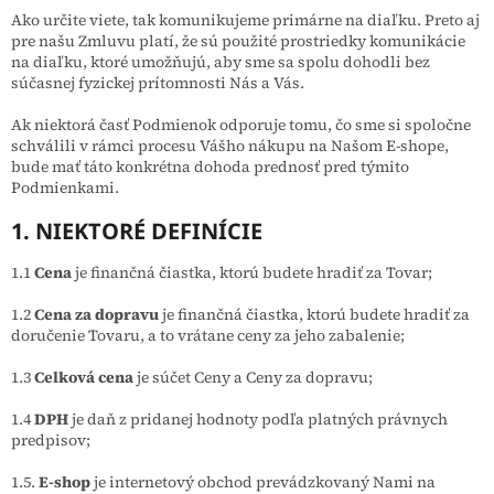
Ako určite viete, tak komunikujeme primárne na diaľku. Preto aj
pre našu Zmluvu platí, že sú použité prostriedky komunikácie
na diaľku, ktoré umožňujú, aby sme sa spolu dohodli bez
súčasnej fyzickej prítomnosti Nás a Vás.
Ak niektorá časť Podmienok odporuje tomu, čo sme si spoločne
schválili v rámci procesu Vášho nákupu na Našom E-shope,
bude mať táto konkrétna dohoda prednosť pred týmito
Podmienkami.
1. NIEKTORÉ DEFINÍCIE
1.1
Cena
je finančná čiastka, ktorú budete hradiť za Tovar;
1.2
Cena za dopravu
je finančná čiastka, ktorú budete hradiť za
doručenie Tovaru, a to vrátane ceny za jeho zabalenie;
1.3
Celková cena
je súčet Ceny a Ceny za dopravu;
1.4
DPH
je daň z pridanej hodnoty podľa platných právnych
predpisov;
1.5.
E-shop
je internetový obchod prevádzkovaný Nami na