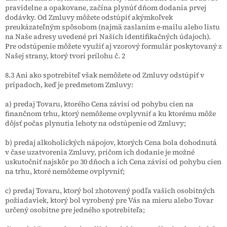
pravidelne a opakovane, začína plynúť dňom dodania prvej
dodávky. Od Zmluvy môžete odstúpiť akýmkoľvek
preukázateľným spôsobom (najmä zaslaním e-mailu alebo listu
na Naše adresy uvedené pri Našich identifikačných údajoch).
Pre odstúpenie môžete využiť aj vzorový formulár poskytovaný z
Našej strany, ktorý tvorí prílohu č. 2
8.3 Ani ako spotrebiteľ však nemôžete od Zmluvy odstúpiť v
prípadoch, keď je predmetom Zmluvy:
a) predaj Tovaru, ktorého Cena závisí od pohybu cien na
finančnom trhu, ktorý nemôžeme ovplyvniť a ku ktorému
môže
dôjsť počas plynutia lehoty na odstúpenie od Zmluvy;
b) predaj alkoholických nápojov, ktorých Cena bola dohodnutá
v čase uzatvorenia Zmluvy, pričom ich dodanie je možné
uskutočniť najskôr po 30 dňoch a ich Cena závisí od pohybu cien
na trhu, ktoré nemôžeme ovplyvniť;
c) predaj Tovaru, ktorý bol zhotovený podľa vašich osobitných
požiadaviek, ktorý bol vyrobený pre Vás na mieru alebo Tovar
určený osobitne pre jedného spotrebiteľa;