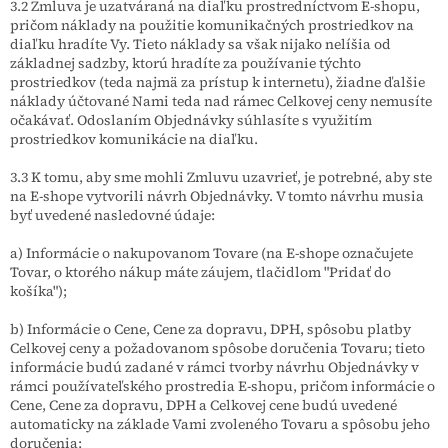
3.2 Zmluva je uzatváraná na diaľku prostredníctvom E-shopu,
pričom náklady na použitie komunikačných prostriedkov na
diaľku hradíte Vy. Tieto náklady sa však nijako nelíšia od
základnej sadzby, ktorú hradíte za používanie týchto
prostriedkov (teda najmä za prístup k internetu), žiadne ďalšie
náklady účtované Nami teda nad rámec Celkovej ceny nemusíte
očakávať. Odoslaním Objednávky súhlasíte s využitím
prostriedkov komunikácie na diaľku.
3.3 K tomu, aby sme mohli Zmluvu uzavrieť, je potrebné, aby ste
na E-shope vytvorili návrh Objednávky. V tomto návrhu musia
byť uvedené nasledovné údaje:
a) Informácie o nakupovanom Tovare (na E-shope označujete
Tovar, o ktorého nákup máte záujem, tlačidlom "Pridať do
košíka");
b) Informácie o Cene, Cene za dopravu, DPH, spôsobu platby
Celkovej ceny a požadovanom spôsobe doručenia Tovaru; tieto
informácie budú zadané v rámci tvorby návrhu Objednávky v
rámci používateľského prostredia E-shopu, pričom informácie o
Cene, Cene za dopravu, DPH a Celkovej cene budú uvedené
automaticky na základe Vami zvoleného Tovaru a spôsobu jeho
doručenia;