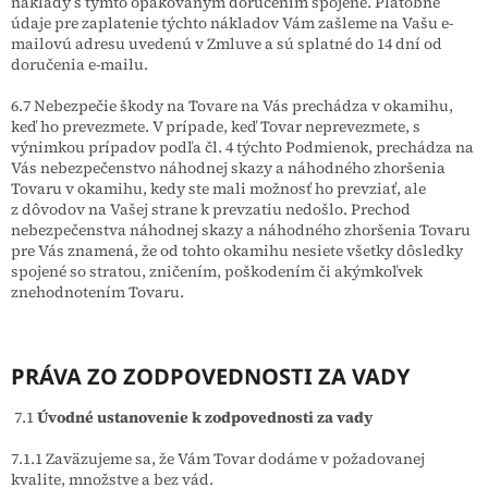
náklady s týmto opakovaným doručením spojené. Platobné
údaje pre zaplatenie týchto nákladov Vám zašleme na Vašu e-
mailovú adresu uvedenú v Zmluve a sú splatné do 14 dní od
doručenia e-mailu.
6.7 Nebezpečie škody na Tovare na Vás prechádza v okamihu,
keď ho prevezmete. V prípade, keď Tovar neprevezmete, s
výnimkou prípadov podľa čl.
4
týchto Podmienok, prechádza na
Vás nebezpečenstvo náhodnej skazy a náhodného zhoršenia
Tovaru v okamihu, kedy ste mali možnosť ho prevziať, ale
z dôvodov na Vašej strane k prevzatiu nedošlo. Prechod
nebezpečenstva náhodnej skazy a náhodného zhoršenia Tovaru
pre Vás znamená, že od tohto okamihu nesiete všetky dôsledky
spojené so stratou, zničením, poškodením či akýmkoľvek
znehodnotením Tovaru.
PRÁVA ZO ZODPOVEDNOSTI ZA VADY
7.1
Úvodné ustanovenie k zodpovednosti za vady
7.1.1 Zaväzujeme sa, že Vám Tovar dodáme v požadovanej
kvalite, množstve a bez vád.