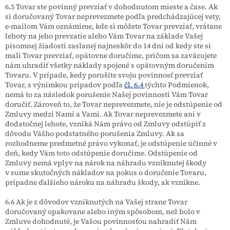
6.5 Tovar ste povinný prevziať v dohodnutom mieste a čase. Ak
si doručovaný Tovar neprevezmete podľa predchádzajúcej vety,
e-mailom Vám oznámime, kde si môžete Tovar prevziať, vrátane
lehoty na jeho prevzatie alebo Vám Tovar na základe Vašej
písomnej žiadosti zaslanej najneskôr do 14 dní od kedy ste si
mali Tovar prevziať, opätovne doručíme, pričom sa zaväzujete
nám uhradiť všetky náklady spojené s opätovným doručením
Tovaru. V prípade, kedy porušíte svoju povinnosť prevziať
Tovar, s výnimkou prípadov podľa
čl. 6.4
týchto Podmienok,
nemá to za následok porušenie Našej povinnosti Vám Tovar
doručiť. Zároveň to, že Tovar neprevezmete, nie je odstúpenie od
Zmluvy medzi Nami a Vami. Ak Tovar neprevezmete ani v
dodatočnej lehote, vzniká Nám právo od Zmluvy odstúpiť z
dôvodu Vášho podstatného porušenia Zmluvy. Ak sa
rozhodneme predmetné právo vykonať, je odstúpenie účinné v
deň, kedy Vám toto odstúpenie doručíme. Odstúpenie od
Zmluvy nemá vplyv na nárok na náhradu vzniknutej škody
v sume skutočných nákladov na pokus o doručenie Tovaru,
prípadne ďalšieho nároku na náhradu škody, ak vznikne.
6.6 Ak je z dôvodov vzniknutých na Vašej strane Tovar
doručovaný opakovane alebo iným spôsobom, než bolo v
Zmluve dohodnuté, je Vašou povinnosťou nahradiť Nám