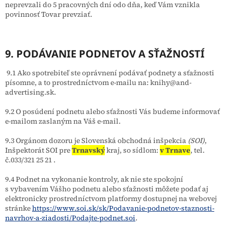
neprevzali do 5 pracovných dní odo dňa, keď Vám vznikla
povinnosť Tovar prevziať.
9. PODÁVANIE PODNETOV A SŤAŽNOSTÍ
9.1 Ako spotrebiteľ ste oprávnení podávať podnety a sťažnosti
písomne, a to prostredníctvom e-mailu na: knihy@and-
advertising.sk.
9.2 O posúdení podnetu alebo sťažnosti Vás budeme informovať
e-mailom zaslaným na Váš e-mail.
9.3 Orgánom dozoru je Slovenská obchodná inšpekcia
(SOI)
,
Inšpektorát SOI pre
Trnavský
kraj, so sídlom:
v Trnave
, tel.
č.
033/321 25 21
.
9.4 Podnet na vykonanie kontroly, ak nie ste spokojní
s vybavením Vášho podnetu alebo sťažnosti môžete podať aj
elektronicky prostredníctvom platformy dostupnej na webovej
stránke
https://www.soi.sk/sk/Podavanie-podnetov-staznosti-
navrhov-a-ziadosti/Podajte-podnet.soi
.