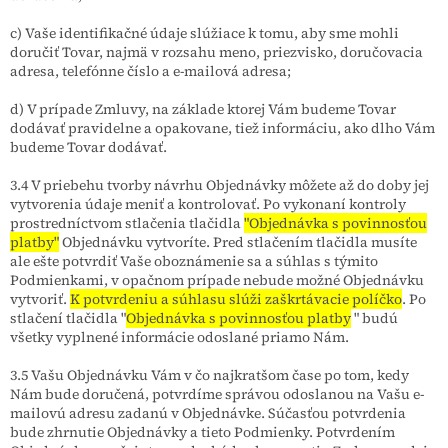
c) Vaše identifikačné údaje slúžiace k tomu, aby sme mohli
doručiť Tovar, najmä v rozsahu meno, priezvisko, doručovacia
adresa, telefónne číslo a e-mailová adresa;
d) V prípade Zmluvy, na základe ktorej Vám budeme Tovar
dodávať pravidelne a opakovane, tiež informáciu, ako dlho Vám
budeme Tovar dodávať.
3.4 V priebehu tvorby návrhu Objednávky môžete až do doby jej
vytvorenia údaje meniť a kontrolovať. Po vykonaní kontroly
prostredníctvom stlačenia tlačidla
"Objednávka s povinnosťou
platby"
Objednávku vytvoríte. Pred stlačením tlačidla musíte
ale ešte potvrdiť Vaše oboznámenie sa a súhlas s týmito
Podmienkami, v opačnom prípade nebude možné Objednávku
vytvoriť.
K potvrdeniu a súhlasu slúži zaškrtávacie políčko
. Po
stlačení tlačidla "
Objednávka s povinnosťou platby
" budú
všetky vyplnené informácie odoslané priamo Nám.
3.5 Vašu Objednávku Vám v čo najkratšom čase po tom, kedy
Nám bude doručená, potvrdíme správou odoslanou na Vašu e-
mailovú adresu zadanú v Objednávke. Súčasťou potvrdenia
bude zhrnutie Objednávky a tieto Podmienky. Potvrdením