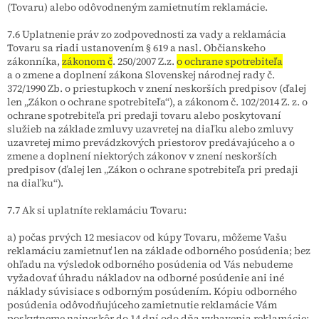
(Tovaru) alebo odôvodneným zamietnutím reklamácie.
7.6 Uplatnenie práv zo zodpovednosti za vady a reklamácia
Tovaru sa riadi ustanovením § 619 a nasl. Občianskeho
zákonníka,
zákonom č
. 250/2007 Z.z.
o ochrane spotrebiteľa
a o zmene a doplnení zákona Slovenskej národnej rady č.
372/1990 Zb. o priestupkoch v znení neskorších predpisov (ďalej
len „Zákon o ochrane spotrebiteľa“), a zákonom č. 102/2014 Z. z.
o
ochrane spotrebiteľa pri predaji tovaru alebo poskytovaní
služieb na základe zmluvy uzavretej na diaľku alebo zmluvy
uzavretej mimo prevádzkových priestorov predávajúceho a o
zmene a doplnení niektorých zákonov v znení neskorších
predpisov (ďalej len „Zákon o ochrane spotrebiteľa pri predaji
na diaľku“).
7.7 Ak si uplatníte reklamáciu Tovaru:
a) počas prvých 12 mesiacov od kúpy Tovaru, môžeme Vašu
reklamáciu zamietnuť len na základe odborného posúdenia; bez
ohľadu na výsledok odborného posúdenia od Vás nebudeme
vyžadovať úhradu nákladov na odborné posúdenie ani iné
náklady súvisiace s odborným posúdením. Kópiu odborného
posúdenia odôvodňujúceho zamietnutie reklamácie Vám
poskytneme najneskôr do 14 dní odo dňa vybavenia reklamácie;