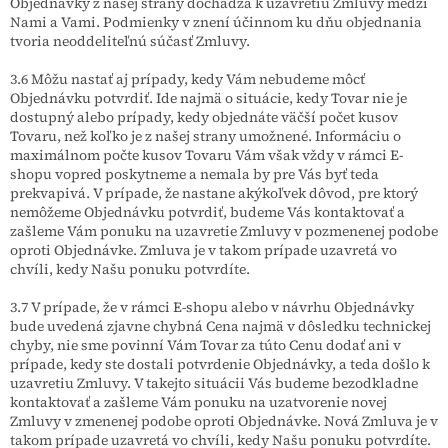
Objednávky z našej strany dochádza k uzavretiu Zmluvy medzi
Nami a Vami. Podmienky v znení účinnom ku dňu objednania
tvoria neoddeliteľnú súčasť Zmluvy.
3.6 Môžu nastať aj prípady, kedy Vám nebudeme môcť
Objednávku potvrdiť. Ide najmä o situácie, kedy Tovar nie je
dostupný alebo prípady, kedy objednáte väčší počet kusov
Tovaru, než koľko je z našej strany umožnené. Informáciu o
maximálnom počte kusov Tovaru Vám však vždy v rámci E-
shopu vopred poskytneme a nemala by pre Vás byť teda
prekvapivá. V prípade, že nastane akýkoľvek dôvod, pre ktorý
nemôžeme Objednávku potvrdiť, budeme Vás kontaktovať a
zašleme Vám ponuku na uzavretie Zmluvy v pozmenenej podobe
oproti Objednávke. Zmluva je v takom prípade uzavretá vo
chvíli, kedy Našu ponuku potvrdíte.
3.7 V prípade, že v rámci E-shopu alebo v návrhu Objednávky
bude uvedená zjavne chybná Cena najmä v dôsledku technickej
chyby, nie sme povinní Vám Tovar za túto Cenu dodať ani v
prípade, kedy ste dostali potvrdenie Objednávky, a teda došlo k
uzavretiu Zmluvy. V takejto situácii Vás budeme bezodkladne
kontaktovať a zašleme Vám ponuku na uzatvorenie novej
Zmluvy v zmenenej podobe oproti Objednávke. Nová Zmluva je v
takom prípade uzavretá vo chvíli, kedy Našu ponuku potvrdíte.