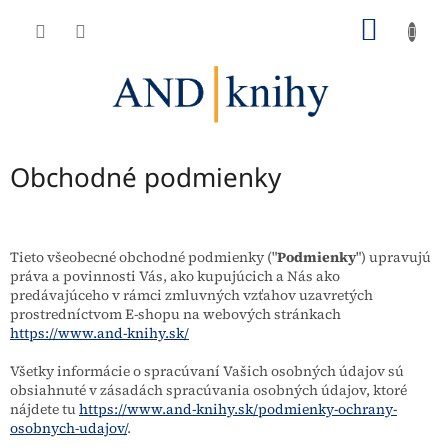
Prejsť
NÁKU
na
obsah
KOŠÍK
Obchodné podmienky
Tieto všeobecné obchodné podmienky ("
Podmienky
") upravujú
práva a povinnosti Vás, ako kupujúcich a Nás ako
predávajúceho v rámci zmluvných vzťahov uzavretých
prostredníctvom E-shopu na webových stránkach
https://www.and-knihy.sk/
Všetky informácie o spracúvaní Vašich osobných údajov sú
obsiahnuté v zásadách spracúvania osobných údajov, ktoré
nájdete tu
https://www.and-knihy.sk/podmienky-ochrany-
osobnych-udajov/
.