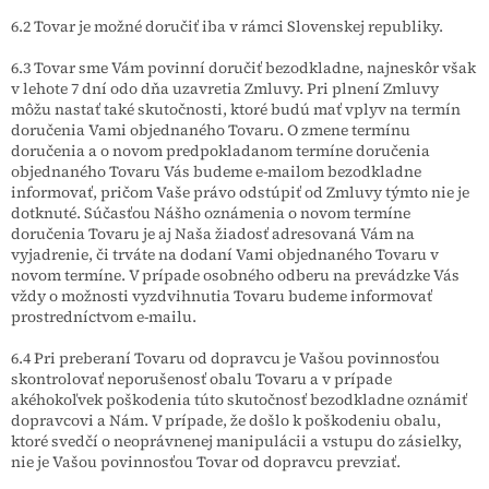
6.2 Tovar je možné doručiť iba v rámci Slovenskej republiky.
6.3 Tovar sme Vám povinní doručiť bezodkladne, najneskôr však
v lehote 7 dní odo dňa uzavretia Zmluvy. Pri plnení Zmluvy
môžu nastať také skutočnosti, ktoré budú mať vplyv na termín
doručenia Vami objednaného Tovaru. O zmene termínu
doručenia a o novom predpokladanom termíne doručenia
objednaného Tovaru Vás budeme e-mailom bezodkladne
informovať, pričom Vaše právo odstúpiť od Zmluvy týmto nie je
dotknuté. Súčasťou Nášho oznámenia o novom termíne
doručenia Tovaru je aj Naša žiadosť adresovaná Vám na
vyjadrenie, či trváte na dodaní Vami objednaného Tovaru v
novom termíne. V prípade osobného odberu na prevádzke Vás
vždy o možnosti vyzdvihnutia Tovaru budeme informovať
prostredníctvom e-mailu.
6.4 Pri preberaní Tovaru od dopravcu je Vašou povinnosťou
skontrolovať neporušenosť obalu Tovaru a v prípade
akéhokoľvek poškodenia túto skutočnosť bezodkladne oznámiť
dopravcovi a Nám. V prípade, že došlo k poškodeniu obalu,
ktoré svedčí o neoprávnenej manipulácii a vstupu do zásielky,
nie je Vašou povinnosťou Tovar od dopravcu prevziať.