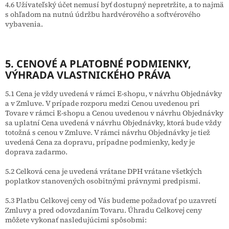
4.6 Užívateľský účet nemusí byť dostupný nepretržite, a to najmä
s ohľadom na nutnú údržbu hardvérového a softvérového
vybavenia.
5. CENOVÉ A PLATOBNÉ PODMIENKY
,
VÝHRADA VLASTNICKÉHO PRÁVA
5.1 Cena je vždy uvedená v rámci E-shopu, v návrhu Objednávky
a v Zmluve. V prípade rozporu medzi Cenou uvedenou pri
Tovare v rámci E-shopu a Cenou uvedenou v návrhu Objednávky
sa uplatní Cena uvedená v návrhu Objednávky, ktorá bude vždy
totožná s cenou v Zmluve. V rámci návrhu Objednávky je tiež
uvedená Cena za dopravu, prípadne podmienky, kedy je
doprava zadarmo.
5.2 Celková cena je uvedená vrátane DPH vrátane všetkých
poplatkov stanovených osobitnými právnymi predpismi.
5.3 Platbu Celkovej ceny od Vás budeme požadovať po uzavretí
Zmluvy a pred odovzdaním Tovaru. Úhradu Celkovej ceny
môžete vykonať nasledujúcimi spôsobmi: