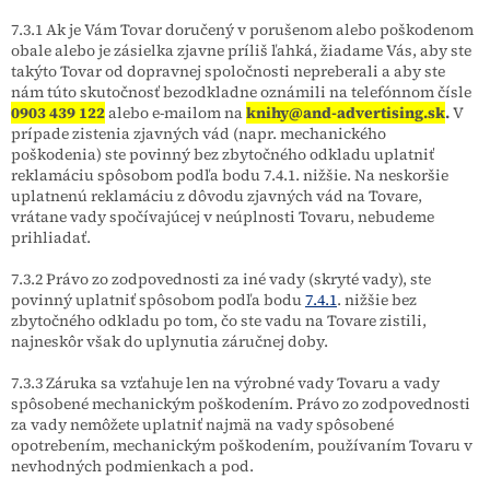
7.3.1 Ak je Vám Tovar doručený v porušenom alebo poškodenom
obale alebo je zásielka zjavne príliš ľahká, žiadame Vás, aby ste
takýto Tovar od dopravnej spoločnosti nepreberali a aby ste
nám túto skutočnosť bezodkladne oznámili na telefónnom čísle
0903 439 122
alebo e-mailom na
knihy@and-advertising.sk
.
V
prípade zistenia zjavných vád (napr. mechanického
poškodenia) ste povinný bez zbytočného odkladu uplatniť
reklamáciu spôsobom podľa bodu 7.4.1. nižšie. Na neskoršie
uplatnenú reklamáciu z dôvodu zjavných vád na Tovare,
vrátane vady spočívajúcej v neúplnosti Tovaru, nebudeme
prihliadať.
7.3.2 Právo zo zodpovednosti za iné vady (skryté vady), ste
povinný uplatniť spôsobom podľa bodu
7.4.1
. nižšie bez
zbytočného odkladu po tom, čo ste vadu na Tovare zistili,
najneskôr však do uplynutia záručnej doby.
7.3.3 Záruka sa vzťahuje len na výrobné vady Tovaru a vady
spôsobené mechanickým poškodením. Právo zo zodpovednosti
za vady nemôžete uplatniť najmä na vady spôsobené
opotrebením, mechanickým poškodením, používaním Tovaru v
nevhodných podmienkach a pod.