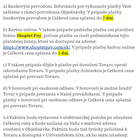
a) Bankovým prevodom. Informácie pre vykonanie platby Vám
zašleme v rámci potvrdenia Objednávky. V prípade platby
bankovým prevodom je Celková cena splatná do
7 dní
.
b) Kartou online. V takom prípade prebieha platba cez platobnú
bránu
Shoptet Pay
, pričom platba sa riadi podmienkami tejto
platobnej brány, ktoré sú dostupné na adrese:
https://www.shoptetpay.com/sk/
. V prípade platby kartou online
je Celková cena splatná do
3 dní
.
c) V takom prípade dôjde k platbe pri doručení Tovaru oproti
odovzdaniu Tovaru. V prípade platby dobierkou je Celková cena
splatná pri prevzatí Tovaru.
d) V hotovosti pri osobnom odbere. V hotovosti je možné hradiť
Tovar v prípade prevzatia v Našej prevádzkarni. V prípade
platby v hotovosti pri osobnom odbere je Celková cena splatná
pri prevzatí Tovaru.
5.4 Faktúra bude vystavená v elektronickej podobe po uhradení
Celkovej ceny a bude zaslaná na Vašu e-mailovú adresu
uvedenú v Objednávke. Faktúra bude tiež fyzicky priložená k
Tovaru a dostupná v Užívateľskom účte, ak ho máte zriadený.