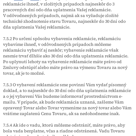
reklamácie ihneď, v zložitých prípadoch najneskôr do 3
pracovných dní odo dňa uplatnenia Vašej reklamácie.
V odôvodnených prípadoch, najmä ak sa vyžaduje zložité
technické zhodnotenie stavu Tovaru, najneskôr do 30 dní odo
dňa uplatnenia Vašej reklamácie.
7.5.2 Po určení spôsobu vybavenia reklamácie, reklamáciu
vybavíme ihneď, v odôvodnených prípadoch môžeme
reklamáciu vybaviť aj neskôr; vybavenie reklamácie však
nesmie trvať dlhšie ako 30 dní odo dňa uplatnenia reklamácie.
Po uplynutí lehoty na vybavenie reklamácie máte právo od
Zmluvy odstúpiť alebo máte právo na výmenu Tovaru za nový
tovar, ak je to možné.
7.5.3 O vybavení reklamácie sme povinní Vám vydať písomný
doklad, a to najneskôr do 30 dní odo dňa uplatnenia reklamácie
a o jej vybavení Vás budeme informovať prostredníctvom e-
mailu. V prípade, ak bude reklamácia uznaná, zašleme Vám
opravený Tovar alebo Tovar vymeníme za nový tovar alebo Vám
vrátime zaplatenú Cenu Tovaru, ak sa nedohodneme inak.
7.5.4 Ak ide o vadu, ktorú môžeme odstrániť, máte právo, aby
bola vada bezplatne, včas a riadne odstránená. Vadu Tovaru