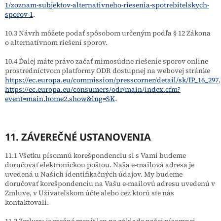
1/zoznam-subjektov-alternativneho-riesenia-spotrebitelskych-
sporov-1
.
10.3 Návrh môžete podať spôsobom určeným podľa § 12 Zákona
o alternatívnom riešení sporov.
10.4 Ďalej máte právo začať mimosúdne riešenie sporov online
prostredníctvom platformy ODR dostupnej na webovej stránke
https://ec.europa.eu/commission/presscorner/detail/sk/IP_16_297
,
https://ec.europa.eu/consumers/odr/main/index.cfm?
event=main.home2.show&lng=SK
.
11. ZÁVEREČNÉ USTANOVENIA
11.1 Všetku písomnú korešpondenciu si s Vami budeme
doručovať elektronickou poštou. Naša e-mailová adresa je
uvedená u Našich identifikačných údajov. My budeme
doručovať korešpondenciu na Vašu e-mailovú adresu uvedenú v
Zmluve, v Užívateľskom účte alebo cez ktorú ste nás
kontaktovali.
11.2 Zmluvu je možné meniť len na základe našej písomnej