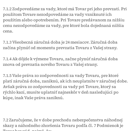
7.1.2 Zodpovedáme za vady, ktoré má Tovar pri jeho prevzatí. Pri
použitom Tovare nezodpovedáme za vady vzniknuté ich
použitím alebo opotrebením. Pri Tovare predávanom za nižšiu
cenu nezodpovedáme za vady, pre ktoré bola dojednaná nižšia
cena.
7.1.3 Všeobecná záručná doba je 24 mesiacov. Záručná doba
začína plynúť od momentu prevzatia Tovaru z Vašej strany.
7.1.4 Ak dôjde k výmene Tovaru, začne plynúť záručná doba
znova od prevzatia nového Tovaru z Vašej strany.
7.1.5 Vaše práva zo zodpovednosti za vady Tovaru, pre ktoré
platí záručná doba, zaniknú, ak ich neuplatníte v záručnej dobe.
Avšak práva zo zodpovednosti za vady pri Tovare, ktorý sa
rýchlo kazí, musíte uplatniť najneskôr v deň nasledujúci po
kúpe, inak Vaše práva zaniknú.
7.2 Zaručujeme, že v dobe prechodu nebezpečenstva náhodnej
skazy a náhodného zhoršenia Tovaru podľa čl. 7 Podmienok je
Tovar bez vád, najmä, že: