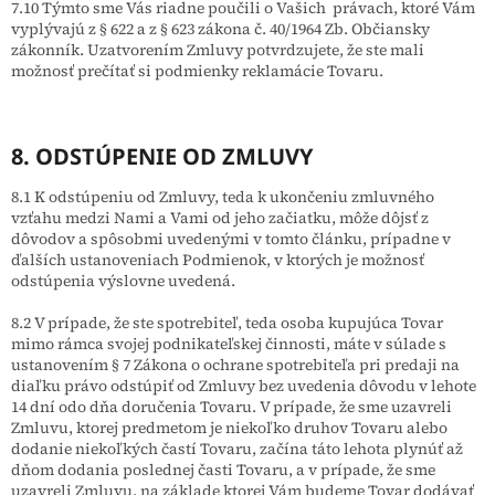
7.10 Týmto sme Vás riadne poučili o Vašich právach, ktoré Vám
vyplývajú z § 622 a z § 623 zákona č. 40/1964 Zb. Občiansky
zákonník. Uzatvorením Zmluvy potvrdzujete, že ste mali
možnosť prečítať si podmienky reklamácie Tovaru.
8. ODSTÚPENIE OD ZMLUVY
8.1 K odstúpeniu od Zmluvy, teda k ukončeniu zmluvného
vzťahu medzi Nami a Vami od jeho začiatku, môže dôjsť z
dôvodov a spôsobmi uvedenými v tomto článku, prípadne v
ďalších ustanoveniach Podmienok, v ktorých je možnosť
odstúpenia výslovne uvedená.
8.2 V prípade, že ste spotrebiteľ, teda osoba kupujúca Tovar
mimo rámca svojej podnikateľskej činnosti, máte v súlade s
ustanovením § 7 Zákona o ochrane spotrebiteľa pri predaji na
diaľku právo odstúpiť od Zmluvy bez uvedenia dôvodu v lehote
14 dní odo dňa doručenia Tovaru. V prípade, že sme uzavreli
Zmluvu, ktorej predmetom je niekoľko druhov Tovaru alebo
dodanie niekoľkých častí Tovaru, začína táto lehota plynúť až
dňom dodania poslednej časti Tovaru, a v prípade, že sme
uzavreli Zmluvu, na základe ktorej Vám budeme Tovar dodávať